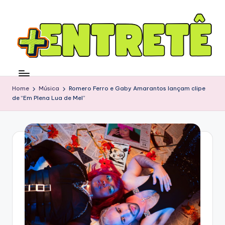
Home
Música
Romero Ferro e Gaby Amarantos lançam clipe
de “Em Plena Lua de Mel”