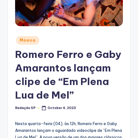
Posted
Música
in
Romero Ferro e Gaby
Amarantos lançam
clipe de “Em Plena
Lua de Mel”
Redação SP
October 4, 2023
Posted
by
Nesta quarta-feira (04), às 12h, Romero Ferro e Gaby
Amarantos lançam o aguardado videoclipe de “Em Plena
Lua de Mel”. A nova versão de um dos maiores clássicos