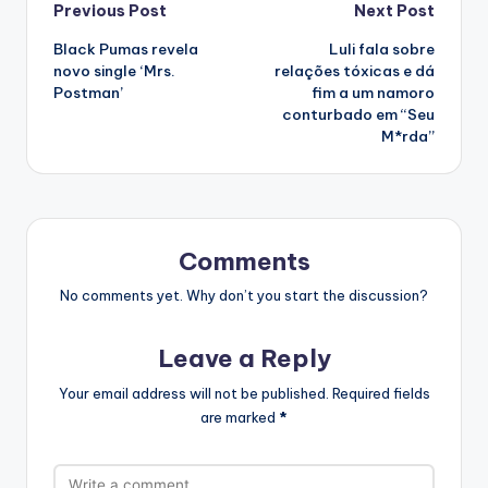
Post
Previous Post
Next Post
Black Pumas revela
Luli fala sobre
navigation
novo single ‘Mrs.
relações tóxicas e dá
Postman’
fim a um namoro
conturbado em “Seu
M*rda”
Comments
No comments yet. Why don’t you start the discussion?
Leave a Reply
Your email address will not be published.
Required fields
are marked
*