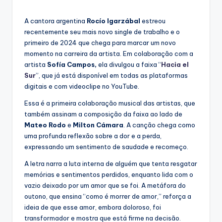
by
A cantora argentina
Rocío Igarzábal
estreou
recentemente seu mais novo single de trabalho e o
primeiro de 2024 que chega para marcar um novo
momento na carreira da artista. Em colaboração com a
artista
Sofía Campos,
ela divulgou a faixa “
Hacia el
Sur
”, que já está disponível em todas as plataformas
digitais e com videoclipe no YouTube.
Essa é a primeira colaboração musical das artistas, que
também assinam a composição da faixa ao lado de
Mateo Rodo
e
Milton Cámara
. A canção chega como
uma profunda reflexão sobre a dor e a perda,
expressando um sentimento de saudade e recomeço.
A letra narra a luta interna de alguém que tenta resgatar
memórias e sentimentos perdidos, enquanto lida com o
vazio deixado por um amor que se foi. A metáfora do
outono, que ensina “como é morrer de amor,” reforça a
ideia de que esse amor, embora doloroso, foi
transformador e mostra que está firme na decisão.