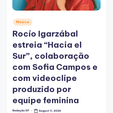
Posted
Música
in
Rocío Igarzábal
estreia “Hacia el
Sur”, colaboração
com Sofia Campos e
com videoclipe
produzido por
equipe feminina
Redação SP
August 11, 2024
Posted