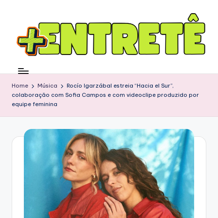
Home
Música
Rocío Igarzábal estreia “Hacia el Sur”,
colaboração com Sofia Campos e com videoclipe produzido por
equipe feminina