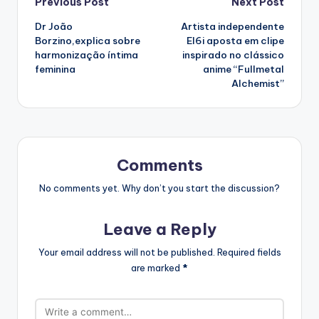
Post
Previous Post
Next Post
Dr João
Artista independente
navigation
Borzino,explica sobre
El6i aposta em clipe
harmonização íntima
inspirado no clássico
feminina
anime “Fullmetal
Alchemist”
Comments
No comments yet. Why don’t you start the discussion?
Leave a Reply
Your email address will not be published.
Required fields
are marked
*