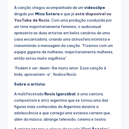
A canção chegou acompanhada de um
videoclipe
dirigido por
Mica Sotera
e que já
está disponível no
YouTube de Rocío
. Com uma produção conduzida por
um time majoritariamente feminino, o audiovisual
apresenta as duas artistas em belos cenários de uma
casa encantadora, criando uma atmosfera intimista e
transmitindo a mensagem da canção. “Fizemos com um
equipe gigante de mulheres, majoritariamente mulheres,
então estou muito orgulhosa”
“Podem ir ver, deem-lhe muito amor. Essa canção é
linda, aproveitem-a”, finaliza Rocío.
Sobre a artista:
A multifacetada
Rocío Igarzábal
, é uma cantora,
compositora e atriz argentina que se tornou uma das
figuras mais conhecidas da Argentina durante a
adolescência e que carrega uma extensa carreira que,
além da música, abrange televisão, cinema e teatro.
A artista integrou o elenco da novela “
Casi Ángeles
”