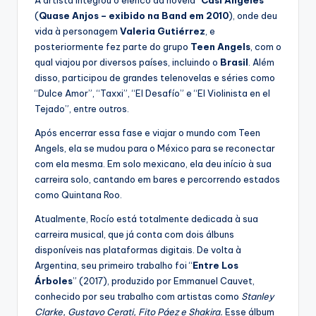
(
Quase Anjos – exibido na Band em 2010
), onde deu
vida à personagem
Valeria Gutiérrez
, e
posteriormente fez parte do grupo
Teen Angels
, com o
qual viajou por diversos países, incluindo o
Brasil
. Além
disso, participou de grandes telenovelas e séries como
“Dulce Amor”, “Taxxi”, “El Desafío” e “El Violinista en el
Tejado”, entre outros.
Após encerrar essa fase e viajar o mundo com Teen
Angels, ela se mudou para o México para se reconectar
com ela mesma. Em solo mexicano, ela deu início à sua
carreira solo, cantando em bares e percorrendo estados
como Quintana Roo.
Atualmente, Rocío está totalmente dedicada à sua
carreira musical, que já conta com dois álbuns
disponíveis nas plataformas digitais. De volta à
Argentina, seu primeiro trabalho foi “
Entre Los
Árboles
” (2017), produzido por Emmanuel Cauvet,
conhecido por seu trabalho com artistas como
Stanley
Clarke, Gustavo Cerati, Fito Páez e Shakira.
Esse álbum