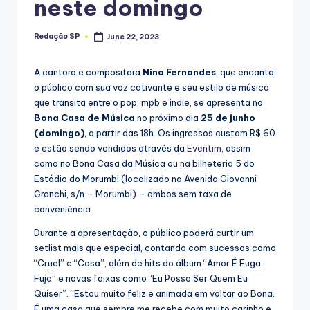
neste domingo
Redação SP
June 22, 2023
Posted
by
A cantora e compositora
Nina Fernandes
, que encanta
o público com sua voz cativante e seu estilo de música
que transita entre o pop, mpb e indie, se apresenta no
Bona Casa de Música
no próximo dia
25 de junho
(domingo)
, a partir das 18h. Os ingressos custam R$ 60
e estão sendo vendidos através da
Eventim
, assim
como no Bona Casa da Música ou na bilheteria 5 do
Estádio do Morumbi (localizado na Avenida Giovanni
Gronchi, s/n – Morumbi) – ambos sem taxa de
conveniência.
Durante a apresentação, o público poderá curtir um
setlist mais que especial, contando com sucessos como
“Cruel” e “Casa”, além de hits do álbum “Amor É Fuga:
Fuja” e novas faixas como “Eu Posso Ser Quem Eu
Quiser”. “Estou muito feliz e animada em voltar ao Bona.
É uma casa que sempre me recebe com muito carinho e