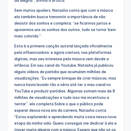
da alegria”, afirma a artista.
Sem muitos spoilers, Natasha conta que com a música
ela também busca transmitir a importância de não
desistir dos sonhos e completa: “se ficarmos juntos e
apoiarmos uns os sonhos dos outros, tudo se torna ‘bem
mais colorido’”.
Esta é a primeira canção autoral lançada oficialmente
pela influenciadora, e agora cantora, nas plataformas
digitais, mas seu interesse pela música vem desde a
infância. Em seu canal do Youtube, Natasha já publicou
alguns vídeos de paródia que acumulam milhões de
visualizações. “Eu sempre brinquei de criar músicas, mas
nunca havia levado tão a sério até ter o meu canal no
YouTube e produzir paródias. Algumas somam mais de 8
milhões de visualizações e tudo isso me incentivou a
tentar”, ela completa.Sobre o que o público pode
esperar dessa nova era da carreira, Natasha conta:
“Estou explorando e aprendendo muita coisa nessa nova
etapa da minha vida. Quero conseguir me dedicar à ela e
trazer muita alegria com a música. Espero que não só os