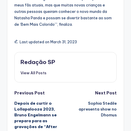
meus fãs atuais, mas que muitas novas crianças e
outras pessoas queiram conhecer o novo mundo da
Natasha Panda e possam se divertir bastante ao som
de ‘Bem Mais Colorido’”, finaliza.
Last updated on March 31, 2023
Redação SP
View All Posts
Post
Previous Post
Next Post
Depois de curtir o
Sophia Stedile
navigation
Lollapalooza 2023,
apresenta show no
Bruno Engelmann se
Dhomus
prepara para as
gravações de “After