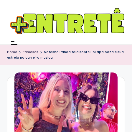
Home
Famosos
Natasha Panda fala sobre Lollapalooza e sua
estreia na carreira musical