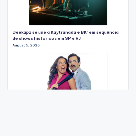
Deekapz se une a Kaytranada e BK’ em sequência
de shows históricos em SP e RJ
August 5, 2026
Entre o amor, o ciúme e o absurdo: Gustavo
Mendes e Glaura Lacerda estreiam “Amor Que Não
Se Mexe” em agosto; ingressos já estão à venda
July 31, 2026