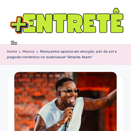
Home
Música
Mumuzinho aposta em emoção, pôr do sol e
pagode romântico no audiovisual “Simples Assim”