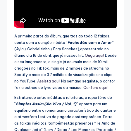
A primeira parte do álbum, que traz ao todo 12 faixas,
conta com a canção inédita “
Fechadão com o Amor
”
(Ayla / Gabrielzinho / Enry Sanches),apresentada no
último dia 16 de abril, que já nasceu hit.
Ouça aqui!
Desde
o seu lançamento, o single já acumula mais de 10 mil
criações no TikTok, mais de 2 milhões de streams no
Spotify e mais de 3.7 milhões de visualizações no clipe
no YouTube.
Assista aqui!
Na semana seguinte, o cantor
fez a estreia do lyric video da música.
Confere aqui!
Estruturado entre inéditas e releituras, o repertório de
“
Simples Assim (Ao Vivo / Vol. 1)
” aponta para um
equilíbrio entre o romantismo característico do cantor e
a atmosfera festiva do pagode contemporâneo. Entre
as faixas inéditas, tambémestão presentes “Te Amo de
Qualquer Jeito” (Lary / Diggo / Leo Menezes, Prateado /