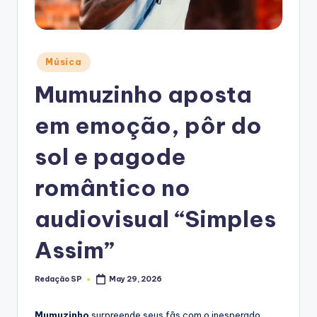
Posted
Música
in
Mumuzinho aposta
em emoção, pôr do
sol e pagode
romântico no
audiovisual “Simples
Assim”
Redação SP
May 29, 2026
Posted
by
Mumuzinho
surpreende seus fãs com o inesperado