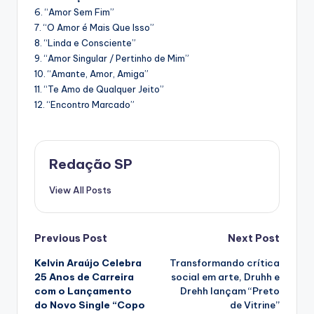
6. “Amor Sem Fim”
7. “O Amor é Mais Que Isso”
8. “Linda e Consciente”
9. “Amor Singular / Pertinho de Mim”
10. “Amante, Amor, Amiga”
11. “Te Amo de Qualquer Jeito”
12. “Encontro Marcado”
Redação SP
View All Posts
Post
Previous Post
Next Post
Kelvin Araújo Celebra
Transformando crítica
navigation
25 Anos de Carreira
social em arte, Druhh e
com o Lançamento
Drehh lançam “Preto
do Novo Single “Copo
de Vitrine”