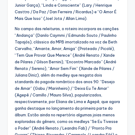
Junior Garça), “Linda e Consciente” (Lary / Henrique
Casttro / Da Paz / Dan Ferreira / Ricardus) e “O Amor É
Mais Que Isso” (Joel Jota / Allan Lima).
No campo das releituras, o roteiro incorpora as canções
“Andança” (Danilo Caymmi / Edmundo Souto / Paulinho
Tapajós), clássico da MPB imortalizado na voz de Beth
Carvalho, “Amante, Amor, Amiga” (Prateado / Picolé),
“Tem Que Provar Que Merece” (André Renato / Xande
de Pilares / Gilson Bernini), “Encontro Marcado” (André
Renato / Sereno), “Amor Sem Fim” (Xande de Pilares /
Juliana Diniz), além do medley que resgata dois
standards do pagode romântico dos anos 90: “Desejo
de Amar” (Gabu / Marinheiro) / “Deixa Eu Te Amar”
(Agepê / Camillo / Mauro Silva), popularizados,
respectivamente, por Eliana de Lima e Agepê, que agora
ganha destaque no lançamento da primeira parte do
álbum. Estão ainda no repertório algumas joias menos
exploradas do gênero, como os medleys “Se Eu Tivesse
o Poder” (André Renato / Leandro Fab) / “Pronto Pra
Guerra” (Thiago Alexandre / Caramelo / Leandro Filé) e