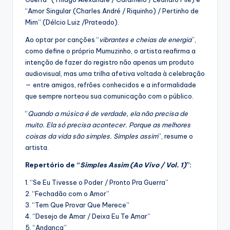
“Amor Singular (Charles André / Riquinho) / Pertinho de
Mim” (Délcio Luiz /Prateado).
Ao optar por canções “
vibrantes e cheias de energia
”,
como define o próprio Mumuzinho, o artista reafirma a
intenção de fazer do registro não apenas um produto
audiovisual, mas uma trilha afetiva voltada à celebração
— entre amigos, refrões conhecidos e a informalidade
que sempre norteou sua comunicação com o público.
“
Quando a música é de verdade, ela não precisa de
muito. Ela só precisa acontecer. Porque as melhores
coisas da vida são simples. Simples assim
”, resume o
artista.
Repertório de “
Simples Assim (Ao Vivo / Vol. 1)
”:
1. “Se Eu Tivesse o Poder / Pronto Pra Guerra”
2. “Fechadão com o Amor”
3. “Tem Que Provar Que Merece”
4. “Desejo de Amar / Deixa Eu Te Amar”
5. “Andança”