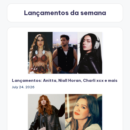
Lançamentos da semana
Lançamentos: Anitta, Niall Horan, Charli xcx e mais
July 24, 2026