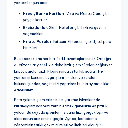
yöntemler şunlardır:
Kredi/Banka Kartları:
Visa ve MasterCard gibi
yaygın kartlar.
E-cüzdanlar:
Skrill, Neteller gibi hızlı ve güvenli
seçenekler.
Kripto Paralar:
Bitcoin, Ethereum gibi dijital para
birimleri.
Bu seçeneklerin her biri, farklı avantajlar sunar. Örneğin,
e-cüzdanlar genellikle daha hızlı işlem süreleri sağlarken,
kripto paralar gizlilik konusunda üstünlük sağlar. Her
yöntemin kendine özgü işlem limitleri ve süreleri
bulunduğundan, seçiminizi yaparken bu detaylara dikkat
etmelisiniz.
Para çekme işlemlerinde ise, yatırma işlemlerinde
kullandığınız yöntemi tercih etmek genellikle en pratik
yoldur. Bu sayede işlemleriniz daha hızlı gerçekleşir ve
olası sorunların önüne geçilir. Ayrıca, her ödeme
yönteminin farklı çekim süreleri ve limitleri olduğunu