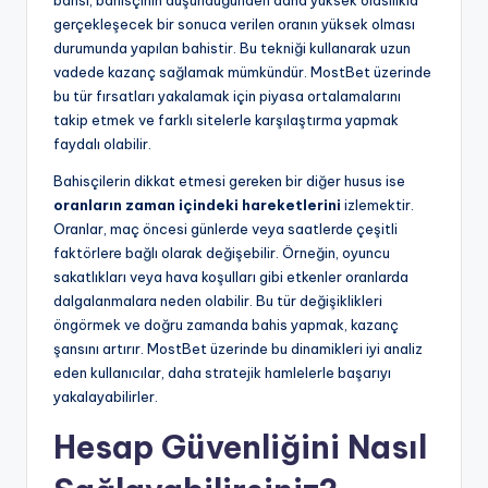
gerçekleşecek bir sonuca verilen oranın yüksek olması
durumunda yapılan bahistir. Bu tekniği kullanarak uzun
vadede kazanç sağlamak mümkündür. MostBet üzerinde
bu tür fırsatları yakalamak için piyasa ortalamalarını
takip etmek ve farklı sitelerle karşılaştırma yapmak
faydalı olabilir.
Bahisçilerin dikkat etmesi gereken bir diğer husus ise
oranların zaman içindeki hareketlerini
izlemektir.
Oranlar, maç öncesi günlerde veya saatlerde çeşitli
faktörlere bağlı olarak değişebilir. Örneğin, oyuncu
sakatlıkları veya hava koşulları gibi etkenler oranlarda
dalgalanmalara neden olabilir. Bu tür değişiklikleri
öngörmek ve doğru zamanda bahis yapmak, kazanç
şansını artırır. MostBet üzerinde bu dinamikleri iyi analiz
eden kullanıcılar, daha stratejik hamlelerle başarıyı
yakalayabilirler.
Hesap Güvenliğini Nasıl