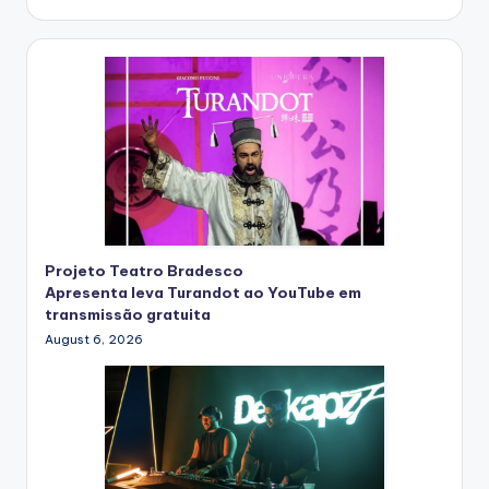
Projeto Teatro Bradesco
Apresenta leva Turandot ao YouTube em
transmissão gratuita
August 6, 2026