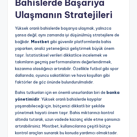
Bahislerde Başarıya
Ulaşmanın Stratejileri
Yüksek oranlı bahislerde başarıya ulaşmak, yalnızca
şansa değil, aynı zamanda iyi düşünülmüş stratejilere de
bağlıdır.
Mostbet
gibi güvenilir platformlarda bahis
yaparken, analiz yeteneğinizi geliştirmek büyük önem
taşır. İstatistiksel verileri dikkatlice incelemek ve
takımların geçmiş performanslarını değerlendirmek,
kazanma olasılığınızı artırabilir. Özellikle futbol gibi spor
dallarında, oyuncu sakatlıkları ve hava koşulları gibi
faktörler de göz önünde bulundurulmalıdır.
Bahis tutkunları için en önemli unsurlardan biri de
banka
yönetimidir
. Yüksek oranlı bahislerde kayıplar
yaşanabileceği için, bütçenizi dikkatli bir şekilde
yönetmek hayati önem taşır. Bahis miktarınızı kontrol
altında tutarak, uzun vadede kazanç elde etme şansınızı
artırabilirsiniz. Mostbet, kullanıcılarına çeşitli bütçe
kontrol araçları sunarak bu konuda yardımcı olmaktadır.