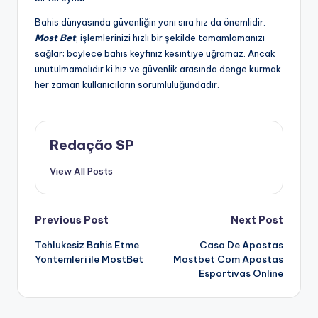
Bahis dünyasında güvenliğin yanı sıra hız da önemlidir.
Most Bet
, işlemlerinizi hızlı bir şekilde tamamlamanızı
sağlar; böylece bahis keyfiniz kesintiye uğramaz. Ancak
unutulmamalıdır ki hız ve güvenlik arasında denge kurmak
her zaman kullanıcıların sorumluluğundadır.
Redação SP
View All Posts
Post
Previous Post
Next Post
Tehlukesiz Bahis Etme
Casa De Apostas
navigation
Yontemleri ile MostBet
Mostbet Com Apostas
Esportivas Online