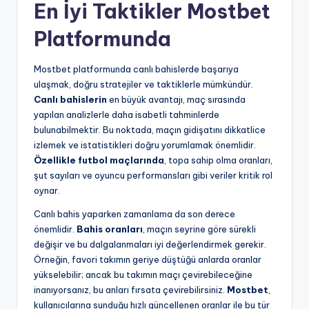
En İyi Taktikler Mostbet
Platformunda
Mostbet platformunda canlı bahislerde başarıya
ulaşmak, doğru stratejiler ve taktiklerle mümkündür.
Canlı bahislerin
en büyük avantajı, maç sırasında
yapılan analizlerle daha isabetli tahminlerde
bulunabilmektir. Bu noktada, maçın gidişatını dikkatlice
izlemek ve istatistikleri doğru yorumlamak önemlidir.
Özellikle futbol maçlarında
, topa sahip olma oranları,
şut sayıları ve oyuncu performansları gibi veriler kritik rol
oynar.
Canlı bahis yaparken zamanlama da son derece
önemlidir.
Bahis oranları
, maçın seyrine göre sürekli
değişir ve bu dalgalanmaları iyi değerlendirmek gerekir.
Örneğin, favori takımın geriye düştüğü anlarda oranlar
yükselebilir; ancak bu takımın maçı çevirebileceğine
inanıyorsanız, bu anları fırsata çevirebilirsiniz.
Mostbet
,
kullanıcılarına sunduğu hızlı güncellenen oranlar ile bu tür