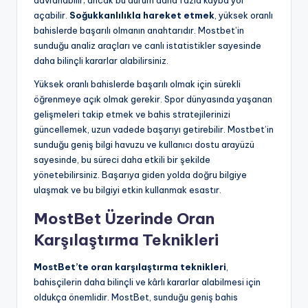
açabilir.
Soğukkanlılıkla hareket etmek
, yüksek oranlı
bahislerde başarılı olmanın anahtarıdır. Mostbet’in
sunduğu analiz araçları ve canlı istatistikler sayesinde
daha bilinçli kararlar alabilirsiniz.
Yüksek oranlı bahislerde başarılı olmak için sürekli
öğrenmeye açık olmak gerekir. Spor dünyasında yaşanan
gelişmeleri takip etmek ve bahis stratejilerinizi
güncellemek, uzun vadede başarıyı getirebilir. Mostbet’in
sunduğu geniş bilgi havuzu ve kullanıcı dostu arayüzü
sayesinde, bu süreci daha etkili bir şekilde
yönetebilirsiniz. Başarıya giden yolda doğru bilgiye
ulaşmak ve bu bilgiyi etkin kullanmak esastır.
MostBet Üzerinde Oran
Karşılaştırma Teknikleri
MostBet’te oran karşılaştırma teknikleri
,
bahisçilerin daha bilinçli ve kârlı kararlar alabilmesi için
oldukça önemlidir. MostBet, sunduğu geniş bahis