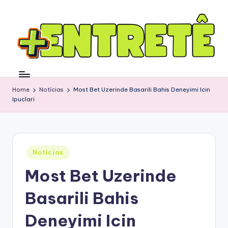
Home
Notícias
Most Bet Uzerinde Basarili Bahis Deneyimi Icin
Ipuclari
Posted
Notícias
in
Most Bet Uzerinde
Basarili Bahis
Deneyimi Icin