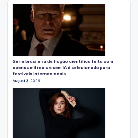
Série brasileira de ficção científica feita com
apenas mil reais e sem IA é selecionada para
festivais internacionais
August 3, 2026