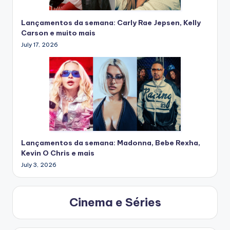
Lançamentos da semana: Carly Rae Jepsen, Kelly
Carson e muito mais
July 17, 2026
Lançamentos da semana: Madonna, Bebe Rexha,
Kevin O Chris e mais
July 3, 2026
Cinema e Séries