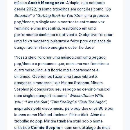
músico
André Menegazzo
. A dupla, que colabora
desde 2022, já soma trabalhos em canções como
“So
Beautiful”
e
“Getting Back to You”
.Com uma proposta
pop/dance, o single une o contraste entre uma voz
feminina e uma masculina, resultando em uma
performance dinâmica e cativante. O objetivo foi criar
uma faixa moderna, pulsante e feita para as pistas de
dança, transmitindo energia e autenticidade.
“Nossa ideia foi criar uma música com uma pegada
pop/dance e pensamos que, com uma voz feminina e
outra masculina, ela ficaria mais interessante e
dinâmica. Queríamos fazer uma faixa vibrante,
dançante e moderna.” diz Miriam Stephan. Miriam
Stephan já conquistou seu espaço no cenário musical
com singles dançantes como
“Wanna Dance With
You”
,
“Like the Sun”
,
“This Feeling”
e
“Feel The Night”
,
inspirados pela disco music, pelo pop dos anos 80 e por
ícones como Michael Jackson, Pink e Alok. Além do
trabalho no pop, Miriam também atua sob o nome
artístico
Connie Stephan
, com um catálogo de mais