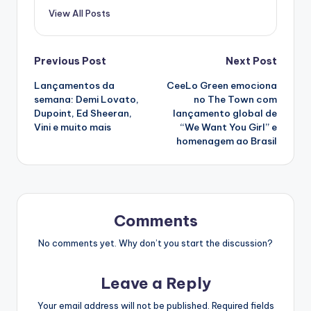
View All Posts
Post
Previous Post
Next Post
Lançamentos da
CeeLo Green emociona
navigation
semana: Demi Lovato,
no The Town com
Dupoint, Ed Sheeran,
lançamento global de
Vini e muito mais
“We Want You Girl” e
homenagem ao Brasil
Comments
No comments yet. Why don’t you start the discussion?
Leave a Reply
Your email address will not be published.
Required fields