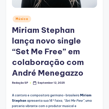
Posted
Música
in
Miriam Stephan
lança novo single
“Set Me Free” em
colaboração com
André Menegazzo
Redação SP
September 12, 2025
Posted
by
A cantora e compositora germano-brasileira
Miriam
Stephan
apresenta sua 14ª faixa,
“Set Me Free”
, uma
parceria vibrante com o produtor musical e