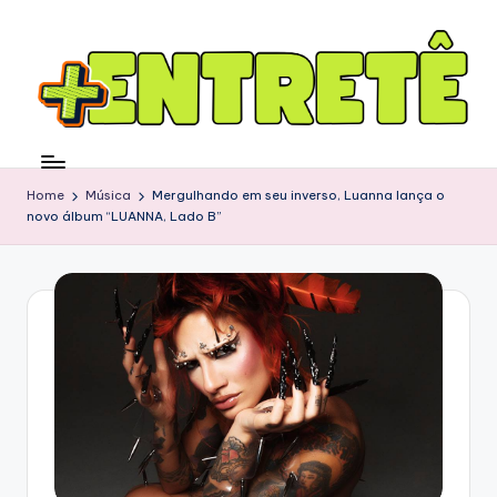
Home
Música
Mergulhando em seu inverso, Luanna lança o
novo álbum “LUANNA, Lado B”