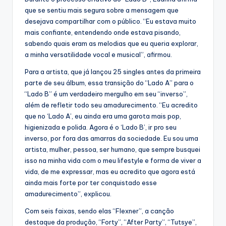
que se sentiu mais segura sobre a mensagem que
desejava compartilhar com o público. “Eu estava muito
mais confiante, entendendo onde estava pisando,
sabendo quais eram as melodias que eu queria explorar,
a minha versatilidade vocal e musical”, afirmou.
Para a artista, que já lançou 25 singles antes da primeira
parte de seu álbum, essa transição do “Lado A” para o
“Lado B” é um verdadeiro mergulho em seu “inverso”,
além de refletir todo seu amadurecimento. “Eu acredito
que no ‘Lado A’, eu ainda era uma garota mais pop,
higienizada e polida. Agora é o ‘Lado B’, ir pro seu
inverso, por fora das amarras da sociedade. Eu sou uma
artista, mulher, pessoa, ser humano, que sempre busquei
isso na minha vida com o meu lifestyle e forma de viver a
vida, de me expressar, mas eu acredito que agora está
ainda mais forte por ter conquistado esse
amadurecimento”, explicou.
Com seis faixas, sendo elas “Flexner”, a canção
destaque da produção, “Forty”, “After Party”, “Tutsye”,