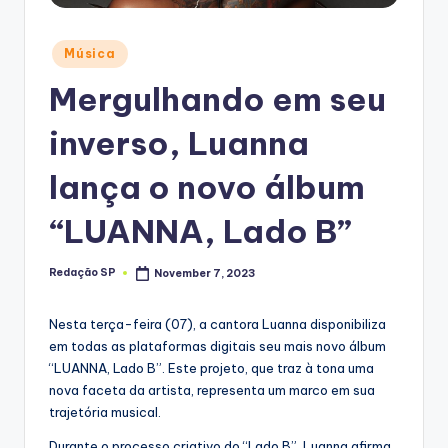
Posted
Música
in
Mergulhando em seu
inverso, Luanna
lança o novo álbum
“LUANNA, Lado B”
Redação SP
November 7, 2023
Posted
by
Nesta terça-feira (07), a cantora Luanna disponibiliza
em todas as plataformas digitais seu mais novo álbum
“LUANNA, Lado B”. Este projeto, que traz à tona uma
nova faceta da artista, representa um marco em sua
trajetória musical.
Durante o processo criativo do “Lado B”, Luanna afirma