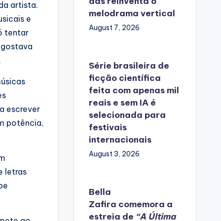
das reinventa o
a artista.
melodrama vertical
sicais e
August 7, 2026
 tentar
u gostava
.
Série brasileira de
ficção científica
músicas
feita com apenas mil
es
reais e sem IA é
ia escrever
selecionada para
m potência,
festivais
internacionais
August 3, 2026
om
 letras
pe
Bella
Zafira
comemora
a
estreia de
“A Última
emete ao