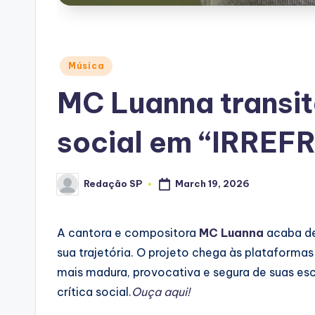
Posted
Música
in
MC Luanna transit
social em “IRREF
Redação SP
March 19, 2026
Posted
by
A cantora e compositora
MC Luanna
acaba de
sua trajetória. O projeto chega às plataformas
mais madura, provocativa e segura de suas esc
crítica social.
Ouça aqui!