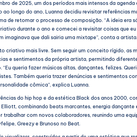
ro de 2025, um dos períodos mais intensos da agenda d
 ao longo do ano, Luanna decidiu revisitar referências mu
a de retomar o processo de composição. “A ideia era só
riativo durante o ano e comecei a revisitar coisas que e
em imaginava que dali sairia uma mixtape”, conta a artista
 criativo mais livre. Sem seguir um conceito rígido, as 
ias e sentimentos da própria artista, permitindo diferent
 “Eu queria fazer músicas altas, dançantes, felizes. Quer
tristes. Também queria trazer denúncias e sentimentos co
rsonalidade cômica”, explica Luanna.
ências do hip hop e da estética Black dos anos 2000, c
Elliott, combinando beats marcantes, energia dançante e
or trabalhar com novos colaboradores, reunindo uma equi
felipe, Greezy e Brunoso no Beat.
sualizers, construídos a partir de uma estética que r