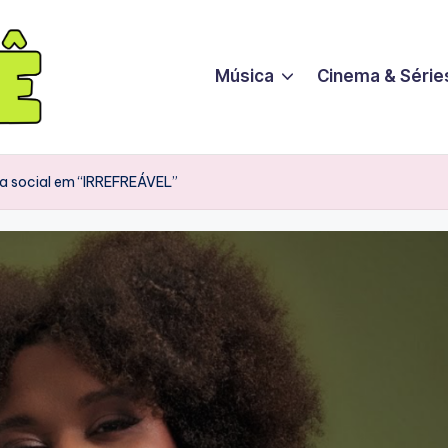
Música
Cinema & Série
ca social em “IRREFREÁVEL”