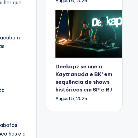
August 6, 2026
ulher que
e acabam
as
Deekapz se une a
Kaytranada e BK’ em
sequência de shows
históricos em SP e RJ
da
August 5, 2026
esabafos
scolhas e a