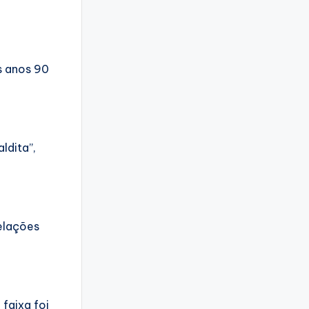
s anos 90
ldita”,
elações
 faixa foi