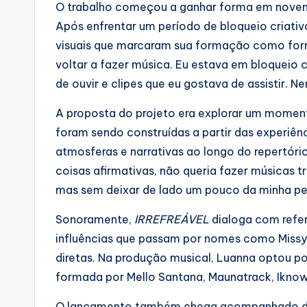
O trabalho começou a ganhar forma em novemb
Após enfrentar um período de bloqueio criativo
visuais que marcaram sua formação como form
voltar a fazer música. Eu estava em bloqueio c
de ouvir e clipes que eu gostava de assistir. N
A proposta do projeto era explorar um momento
foram sendo construídas a partir das experiênc
atmosferas e narrativas ao longo do repertório.
coisas afirmativas, não queria fazer músicas 
mas sem deixar de lado um pouco da minha pe
Sonoramente,
IRREFREÁVEL
dialoga com refer
influências que passam por nomes como Missy 
diretas. Na produção musical, Luanna optou p
formada por Mello Santana, Maunatrack, Iknow
O lançamento também chega acompanhado de vi