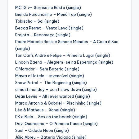
MC IG v– Sorriso no Rosto (single)
Biel do Furduncinho – Menó Top (single)
Tokischa – Sol (single)
Becca Perret – Vento Leva (single)
Projota – Recomeço (single)
Padre Marcelo Rossi e Simone Mendes – A Casa é Sua
(single)
Ton Carfi, André e Felipe – Primeiro Lugar (single)
Lincoln Baena – Alegrem-se na Esperança (single)
OMorador – Sem Bateria (single)
Mayra e Hotelo – invencível (single)
Snow Patrol – The Beginning (single)
almost monday – can’t slow down (single)
Dean Lewis – All i ever wanted (single)
Marco Antonio & Gabriel – Piscininha (single)
Léo & Matheus – Xonei (single)
PK e Belo – Sex on the beach (single)
Davi Quaresma – O Primeiro Passo (single)
Suel – Cidade Neon (single)
Júlio Abreu – Bateria Viciada (single)