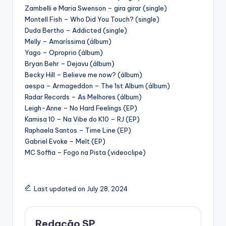
Zambelli e Maria Swenson – gira girar (single)
Montell Fish – Who Did You Touch? (single)
Duda Bertho – Addicted (single)
Melly – Amaríssima (álbum)
Yago – Oproprio (álbum)
Bryan Behr – Dejavu (álbum)
Becky Hill – Believe me now? (álbum)
aespa – Armageddon – The 1st Album (álbum)
Radar Records – As Melhores (álbum)
Leigh-Anne – No Hard Feelings (EP)
Kamisa 10 – Na Vibe do K10 – RJ (EP)
Raphaela Santos – Time Line (EP)
Gabriel Evoke – Melt (EP)
MC Soffia – Fogo na Pista (videoclipe)
Last updated on July 28, 2024
Redação SP