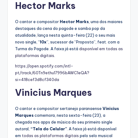
Hector Marks
O cantor e compositor
Hector Marks
, uma dos maiores
destaques da cena do pagode e samba pop da
atualidade, lança nesta quinta-feira (22) o seu mais
novo single, “
10x
”, sucessor de “Proposta”, feat. com a
Turma do Pagode. A faixa já está
disponível em todas as
plataformas digitais
.
https://open.spotify.com/intl-
pt/track/60Tn9ethu17996bAWC1eQA?
si=418cef3d8cf340da
Vinicius Marques
O cantor e compositor sertanejo paranaense
Vinicius
Marques
comemora, nesta sexta-feira (23), a
chegada nos apps de música do seu primeiro single
autoral,
“Tela do Celular”
. A faixa já está disponível
em
todas as plataformas digitais
pelo selo musical