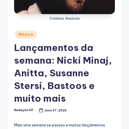
Créditos: Bastoos
Posted
Música
in
Lançamentos da
semana: Nicki Minaj,
Anitta, Susanne
Stersi, Bastoos e
muito mais
Redação SP
June 27, 2023
Posted
by
Mais uma semana se passou e muitos lançamentos