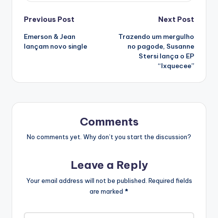
Post
Previous Post
Next Post
Emerson & Jean
Trazendo um mergulho
navigation
lançam novo single
no pagode, Susanne
Stersi lança o EP
“Ixquecee”
Comments
No comments yet. Why don’t you start the discussion?
Leave a Reply
Your email address will not be published.
Required fields
are marked
*