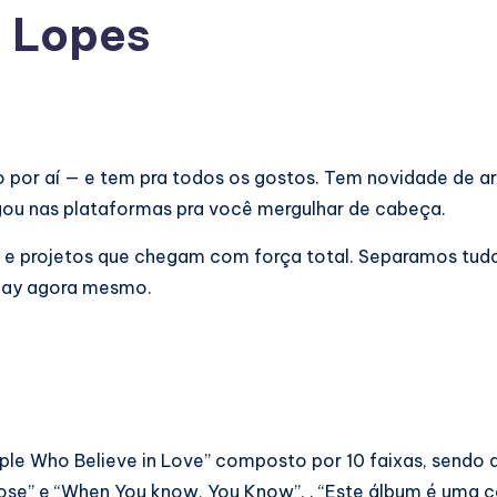
a Lopes
 por aí — e tem pra todos os gostos. Tem novidade de ar
ingou nas plataformas pra você mergulhar de cabeça.
go e projetos que chegam com força total. Separamos tu
 play agora mesmo.
le Who Believe in Love” composto por 10 faixas, sendo 
 Lose” e “When You know, You Know”, . “Este álbum é uma 