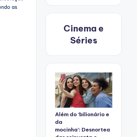
endo as
Cinema e
Séries
Além do ‘bilionário e
da
mocinha’: Desnortea