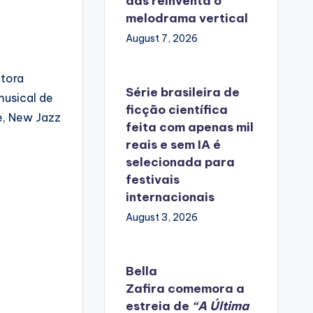
das reinventa o
melodrama vertical
August 7, 2026
itora
Série brasileira de
musical de
ficção científica
e, New Jazz
feita com apenas mil
reais e sem IA é
selecionada para
festivais
internacionais
August 3, 2026
Bella
Zafira
comemora
a
estreia de
“A Última