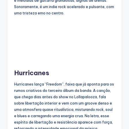
e melodias de guitarra grandiosas, dignas de arenas.
Sonoramente, é um indie rock acelerado e pulsante, com
uma tristeza emo no centro.
Hurricanes
Hurricanes lança “Freedom”, faixa que já aponta para os
rumos criativos do terceiro álbum da banda. A canção,
que chega dias antes do show no Lollapalooza, fala
sobre libertação interior e vem com um groove denso e
uma atmosfera quase ritualística, misturando rock, soul
e blues e carregando uma energia crua. Na letra, esse
espírito de libertação e resistência aparece com força,
reforçando a intensidade emocional da música.