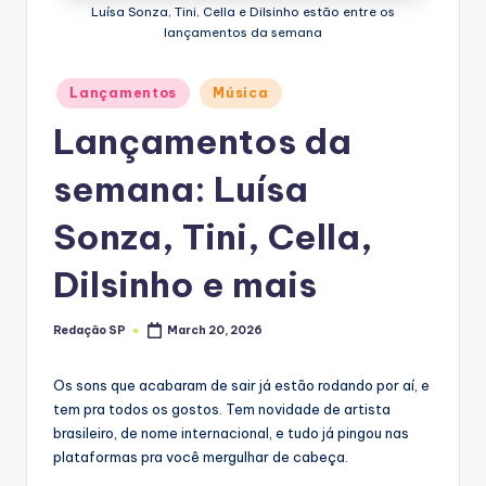
Luísa Sonza, Tini, Cella e Dilsinho estão entre os
lançamentos da semana
Posted
Lançamentos
Música
in
Lançamentos da
semana: Luísa
Sonza, Tini, Cella,
Dilsinho e mais
Redação SP
March 20, 2026
Posted
by
Os sons que acabaram de sair já estão rodando por aí, e
tem pra todos os gostos. Tem novidade de artista
brasileiro, de nome internacional, e tudo já pingou nas
plataformas pra você mergulhar de cabeça.