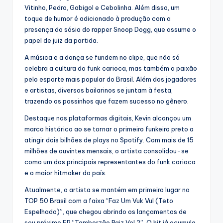
Vitinho, Pedro, Gabigol e Cebolinha. Além disso, um
toque de humor é adicionado à produção com a
presença do sósia do rapper Snoop Dogg, que assume o
papel de juiz da partida.
A música e a dança se fundem no clipe, que não só
celebra a cultura do funk carioca, mas também a paixão
pelo esporte mais popular do Brasil. Além dos jogadores
e artistas, diversos bailarinos se juntam à festa,
trazendo os passinhos que fazem sucesso no gênero.
Destaque nas plataformas digitais, Kevin alcançou um
marco histórico ao se tornar o primeiro funkeiro preto a
atingir dois bilhões de plays no Spotify. Com mais de 15
milhões de ouvintes mensais, o artista consolidou-se
como um dos principais representantes do funk carioca
e o maior hitmaker do país.
Atualmente, o artista se mantém em primeiro lugar no
TOP 50 Brasil com a faixa “Faz Um Vuk Vul (Teto
Espelhado)”, que chegou abrindo os lançamentos de
seu próximo EP “Tamborzão Raiz Vol 2”. O hit já acumula