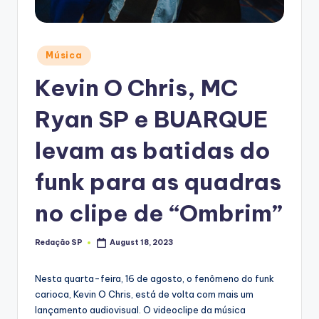
Posted
Música
in
Kevin O Chris, MC
Ryan SP e BUARQUE
levam as batidas do
funk para as quadras
no clipe de “Ombrim”
Redação SP
August 18, 2023
Posted
by
Nesta quarta-feira, 16 de agosto, o fenômeno do funk
carioca, Kevin O Chris, está de volta com mais um
lançamento audiovisual. O videoclipe da música