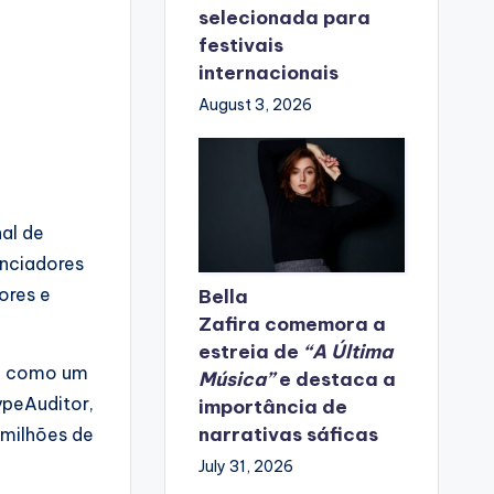
selecionada para
festivais
internacionais
August 3, 2026
al de
enciadores
dores e
Bella
Zafira
comemora
a
estreia de
“A Última
ou como um
Música”
e destaca a
ypeAuditor,
importância de
narrativas sáficas
 milhões de
July 31, 2026