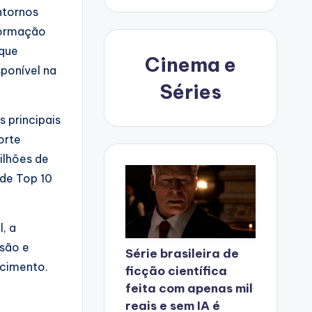
ntornos
 formação
 que
Cinema e
ponível na
Séries
 principais
orte
ilhões de
 de Top 10
, a
rsão e
Série brasileira de
scimento.
ficção científica
feita com apenas mil
reais e sem IA é