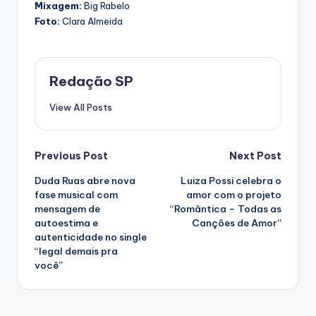
Mixagem:
Big Rabelo
Foto:
Clara Almeida
Redação SP
View All Posts
Post
Previous Post
Next Post
Duda Ruas abre nova
Luiza Possi celebra o
navigation
fase musical com
amor com o projeto
mensagem de
“Romântica – Todas as
autoestima e
Canções de Amor”
autenticidade no single
“legal demais pra
você”