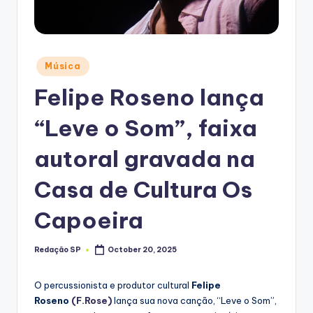
Posted
Música
in
Felipe Roseno lança
“Leve o Som”, faixa
autoral gravada na
Casa de Cultura Os
Capoeira
Redação SP
October 20, 2025
Posted
by
O percussionista e produtor cultural
Felipe
Roseno
(F.Rose)
lança sua nova canção, “Leve o Som”,