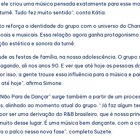
, ele criou uma música pensada exatamente para esse m
rnê. Tudo fez muito sentido”, conta Kátia.
to reforça a identidade do grupo com o universo do Cha
oais e musicais. Essa relação agora ganha protagonismo
ção estética e sonora da turnê.
de as festas de família, na nossa adolescência. O grupo 
gando, ali nos anos 90. E ver que até hoje as pessoas 
or isso, a gente trouxe essa influência para a música e par
té hoje”, afirma Simone.
Não Para de Dançar” surge também a partir de um proce
s, alinhado ao momento atual do grupo. “Já faz algum t
r ser uma derivação do R&B brasileiro, que é nossa prin
m muito desse lugar. É uma música bem dançante, com a ca
ra o palco nessa nova fase”, completa Suzete.