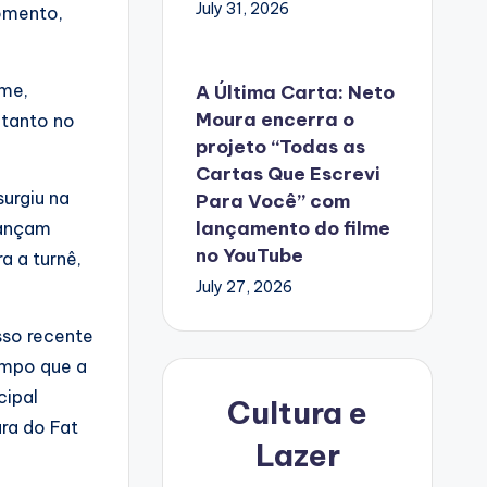
July 31, 2026
omento,
rme,
A Última Carta: Neto
Moura encerra o
 tanto no
projeto “Todas as
Cartas Que Escrevi
surgiu na
Para Você” com
lançamento do filme
dançam
no YouTube
a a turnê,
July 27, 2026
sso recente
empo que a
cipal
Cultura e
ra do Fat
Lazer