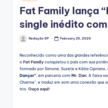
in
Fat Family lança 
single inédito co
Redação SP
February 25, 2026
Posted
by
Reconhecido como uma das grandes referências
o
Fat Family
conquistou o país com sua potên
formado por Simone, Suzete e Kátia Cipriano, 
Dançar”
, em parceria com
Mr. Dan
. A faixa n
Charme”, e traduz em som uma conexão que sem
trio.
Ouça aqui!