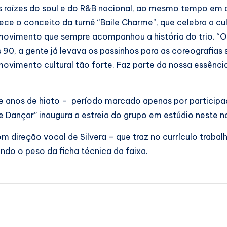
as raízes do soul e do R&B nacional, ao mesmo tempo em 
lece o conceito da turnê “Baile Charme”, que celebra a cu
 movimento que sempre acompanhou a história do trio. “
 90, a gente já levava os passinhos para as coreografia
ovimento cultural tão forte. Faz parte da nossa essênci
ete anos de hiato – período marcado apenas por particip
de Dançar” inaugura a estreia do grupo em estúdio neste n
m direção vocal de Silvera – que traz no currículo traba
ndo o peso da ficha técnica da faixa.