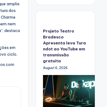
que amplia
ltura dos
O Charme
s sem nem
a”, destaca
Projeto Teatro
Bradesco
Apresenta leva Tura
ações em
ndot ao YouTube em
ovo ciclo.
transmissão
gratuita
lhos com
August 6, 2026