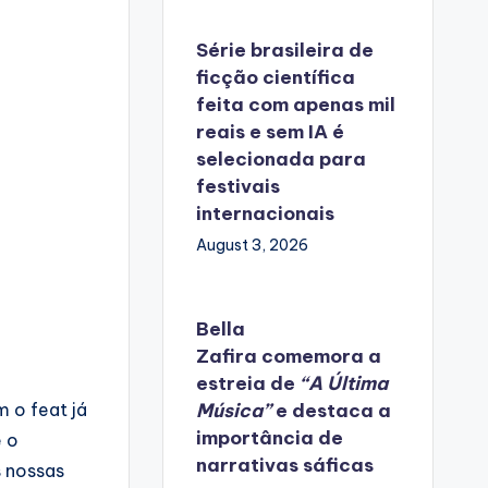
Série brasileira de
ficção científica
feita com apenas mil
reais e sem IA é
selecionada para
festivais
internacionais
August 3, 2026
Bella
Zafira
comemora
a
estreia de
“A Última
 o feat já
Música”
e destaca a
importância de
e o
narrativas sáficas
s nossas