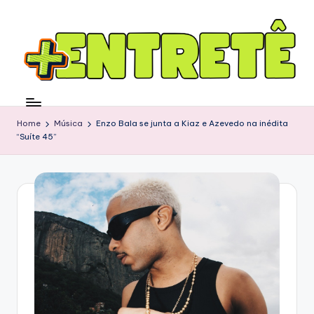
Home
Música
Enzo Bala se junta a Kiaz e Azevedo na inédita
“Suíte 45”