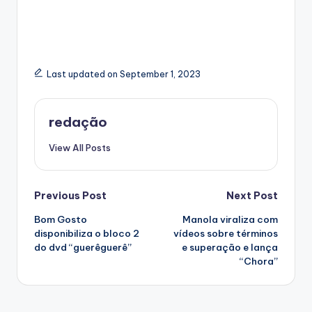
Last updated on September 1, 2023
redação
View All Posts
Post
Previous Post
Next Post
Bom Gosto
Manola viraliza com
navigation
disponibiliza o bloco 2
vídeos sobre términos
do dvd “guerêguerê”
e superação e lança
“Chora”