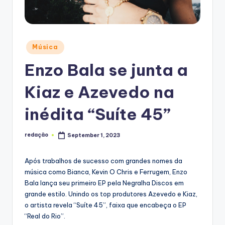
Posted
Música
in
Enzo Bala se junta a
Kiaz e Azevedo na
inédita “Suíte 45”
redação
September 1, 2023
Posted
by
Após trabalhos de sucesso com grandes nomes da
música como Bianca, Kevin O Chris e Ferrugem, Enzo
Bala lança seu primeiro EP pela Negralha Discos em
grande estilo. Unindo os top produtores Azevedo e Kiaz,
o artista revela “Suíte 45”, faixa que encabeça o EP
“Real do Rio”.