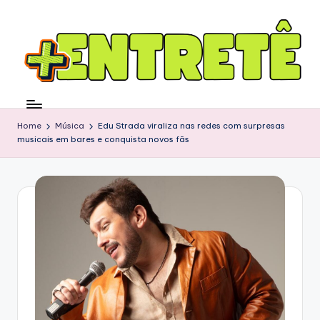
Home
Música
Edu Strada viraliza nas redes com surpresas
musicais em bares e conquista novos fãs