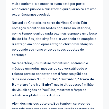
muito carisma, ele encanta quem está por perto,
emociona o público e transforma qualquer noite em uma
experiência inesquecível.
Natural de Cristália, no norte de Minas Gerais, Edu
começou a cantar em festas populares no interior e,
com o tempo, ganhou cada vez mais espaço e uma base
fiel de fãs. Seu jeito simpático, a voz cheia de emoção e
a entrega em cada apresentação chamaram atenção,
colocando seu nome entre as novas apostas do
sertanejo.
No repertório, Edu mistura romantismo, sofrência e
músicas animadas, mostrando sua versatilidade e
talento para se conectar com diferentes públicos.
Sucessos como
“Humilhado”
,
“Surtada”
,
“Trevo de
Itumbiara”
e o hit
“Baby”
, que já ultrapassou 1 milhão
de visualizações no YouTube, mostram a força do
artista nas plataformas digitais.
Além das músicas autorais, Edu também surpreende
com releituras ousadas, como sua versão sertaneja de