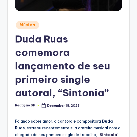
Posted
Música
in
Duda Ruas
comemora
lançamento de seu
primeiro single
autoral, “Sintonia”
Redação SP
December 18, 2023
Posted
by
Falando sobre amor, a cantora e compositora
Duda
Ruas
, estreou recentemente sua carreira musical com a
chegada do seu primeiro single de trabalho, “
Sintonia
“,