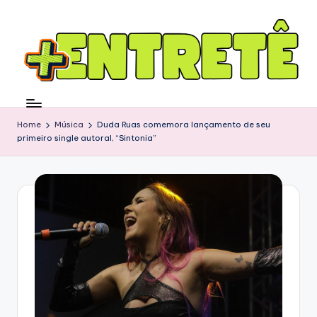
Home
Música
Duda Ruas comemora lançamento de seu
primeiro single autoral, “Sintonia”