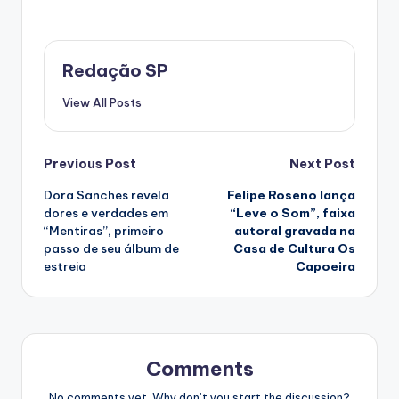
Redação SP
View All Posts
Post
Previous Post
Next Post
Dora Sanches revela
Felipe Roseno lança
navigation
dores e verdades em
“Leve o Som”, faixa
“Mentiras”, primeiro
autoral gravada na
passo de seu álbum de
Casa de Cultura Os
estreia
Capoeira
Comments
No comments yet. Why don’t you start the discussion?