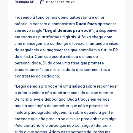
Redação SP
October 17, 2025
Posted
by
Trazendo à tona temas como autoestima e amor
próprio, a cantora e compositora
Duda Ruas
apresenta
seu novo single “
Legal demais pra você
”, já disponível
em todas as plataformas digitais. A faixa chega com
uma mensagem de confiança e leveza, marcando o início
da sequência de lançamentos que compõem o futuro EP
da artista. Com sua escrita irônica e cheia de
personalidade, Duda abre uma fase que promete
traduzir em música a intensidade dos sentimentos e
contrastes do cotidiano.
“Legal demais pra você” é uma música sobre reconhecer
o próprio valor e não aceitar menos do que se merece.
De forma leve e debochada, Duda traduz em versos
aquela sensação de perceber que não é preciso se
moldar para agradar alguém. “É sobre quando a gente
entende que não precisa se diminuir para caber em algo.
Pelo contrário: é o outro que não consegue lidar com
tudo o que somos. Adoro essa persona de ‘todos me