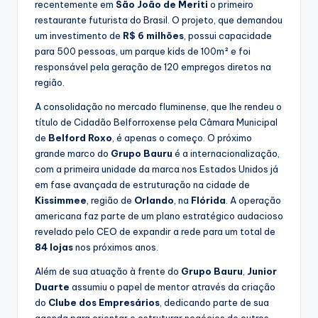
recentemente em
São João de Meriti
o primeiro
restaurante futurista do Brasil. O projeto, que demandou
um investimento de
R$ 6 milhões
, possui capacidade
para 500 pessoas, um parque kids de 100m² e foi
responsável pela geração de 120 empregos diretos na
região.
A consolidação no mercado fluminense, que lhe rendeu o
título de Cidadão Belforroxense pela Câmara Municipal
de
Belford Roxo
, é apenas o começo. O próximo
grande marco do
Grupo Bauru
é a internacionalização,
com a primeira unidade da marca nos Estados Unidos já
em fase avançada de estruturação na cidade de
Kissimmee
, região de
Orlando
, na
Flórida
. A operação
americana faz parte de um plano estratégico audacioso
revelado pelo CEO de expandir a rede para um total de
84 lojas
nos próximos anos.
Além de sua atuação à frente do
Grupo Bauru
,
Junior
Duarte
assumiu o papel de mentor através da criação
do
Clube dos Empresários
, dedicando parte de sua
agenda para orientar e estruturar negócios de outros