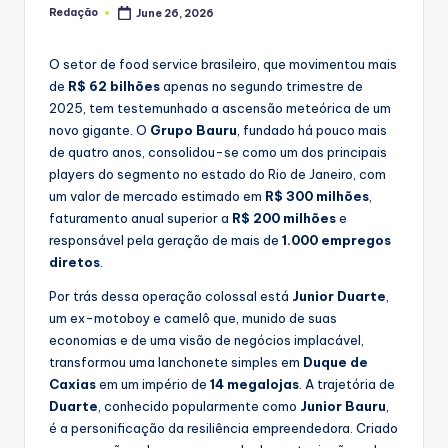
Redação
June 26, 2026
Posted
by
O setor de food service brasileiro, que movimentou mais
de
R$ 62 bilhões
apenas no segundo trimestre de
2025, tem testemunhado a ascensão meteórica de um
novo gigante. O
Grupo Bauru
, fundado há pouco mais
de quatro anos, consolidou-se como um dos principais
players do segmento no estado do Rio de Janeiro, com
um valor de mercado estimado em
R$ 300 milhões
,
faturamento anual superior a
R$ 200 milhões
e
responsável pela geração de mais de
1.000 empregos
diretos
.
Por trás dessa operação colossal está
Junior Duarte
,
um ex-motoboy e camelô que, munido de suas
economias e de uma visão de negócios implacável,
transformou uma lanchonete simples em
Duque de
Caxias
em um império de
14 megalojas
. A trajetória de
Duarte
, conhecido popularmente como
Junior Bauru
,
é a personificação da resiliência empreendedora. Criado