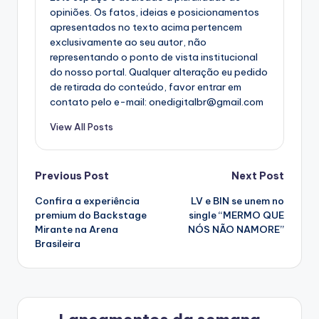
opiniões. Os fatos, ideias e posicionamentos
apresentados no texto acima pertencem
exclusivamente ao seu autor, não
representando o ponto de vista institucional
do nosso portal. Qualquer alteração eu pedido
de retirada do conteúdo, favor entrar em
contato pelo e-mail: onedigitalbr@gmail.com
View All Posts
Post
Previous Post
Next Post
Confira a experiência
LV e BIN se unem no
navigation
premium do Backstage
single “MERMO QUE
Mirante na Arena
NÓS NÃO NAMORE”
Brasileira