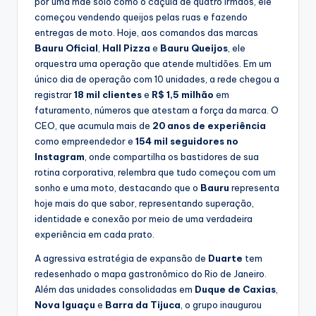
por uma mãe solo como o caçula de quatro irmãos, ele
começou vendendo queijos pelas ruas e fazendo
entregas de moto. Hoje, aos comandos das marcas
Bauru Oficial
,
Hall Pizza
e
Bauru Queijos
, ele
orquestra uma operação que atende multidões. Em um
único dia de operação com 10 unidades, a rede chegou a
registrar
18 mil clientes
e
R$ 1,5 milhão
em
faturamento, números que atestam a força da marca. O
CEO, que acumula mais de
20 anos de experiência
como empreendedor e
154 mil seguidores no
Instagram
, onde compartilha os bastidores de sua
rotina corporativa, relembra que tudo começou com um
sonho e uma moto, destacando que o
Bauru
representa
hoje mais do que sabor, representando superação,
identidade e conexão por meio de uma verdadeira
experiência em cada prato.
A agressiva estratégia de expansão de
Duarte
tem
redesenhado o mapa gastronômico do Rio de Janeiro.
Além das unidades consolidadas em
Duque de Caxias
,
Nova Iguaçu
e
Barra da Tijuca
, o grupo inaugurou