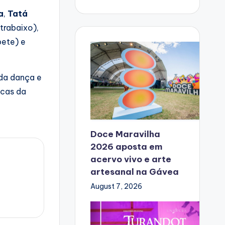
a
,
Tatá
trabaixo),
ete) e
 da dança e
icas da
Doce Maravilha
2026 aposta em
acervo vivo e arte
artesanal na Gávea
August 7, 2026