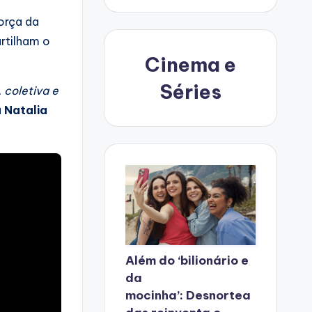
orça da
rtilham o
Cinema e
Séries
 coletiva e
a
Natalia
Além do ‘bilionário e
da
mocinha’: Desnortea