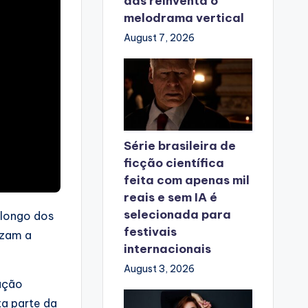
das reinventa o
melodrama vertical
August 7, 2026
Série brasileira de
ficção científica
feita com apenas mil
reais e sem IA é
selecionada para
 longo dos
festivais
izam a
internacionais
August 3, 2026
ração
a parte da