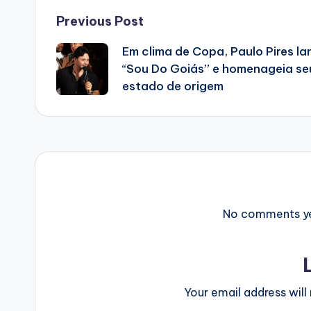
Post
Previous Post
Em clima de Copa, Paulo Pires la
navigation
“Sou Do Goiás” e homenageia se
estado de origem
No comments yet
Your email address will