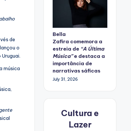
rabalho
Bella
avés de
Zafira
comemora
a
 lançou o
estreia de
“A Última
Música”
e destaca a
o Uruguai.
importância de
a música
narrativas sáficas
July 31, 2026
sica,
 gente
Cultura e
sical
Lazer