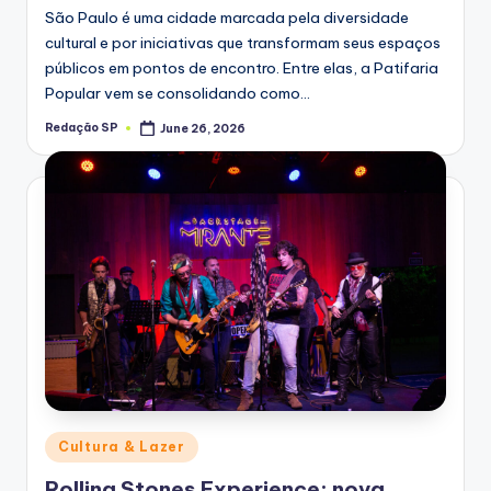
São Paulo é uma cidade marcada pela diversidade
cultural e por iniciativas que transformam seus espaços
públicos em pontos de encontro. Entre elas, a Patifaria
Popular vem se consolidando como…
Redação SP
June 26, 2026
Posted
by
Posted
Cultura & Lazer
in
Rolling Stones Experience: nova