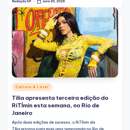
Redação SP
June 30, 2026
Posted
by
Posted
Cultura & Lazer
in
Tília apresenta terceira edição do
RiTÍmin esta semana, no Rio de
Janeiro
Após duas edições de sucesso, o RiTÍmin da
Tília retorna para mais uma temporada no Rio de