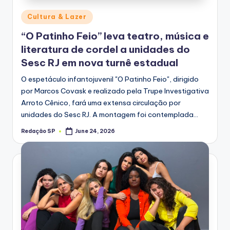
Posted
Cultura & Lazer
in
“O Patinho Feio” leva teatro, música e
literatura de cordel a unidades do
Sesc RJ em nova turnê estadual
O espetáculo infantojuvenil "O Patinho Feio", dirigido
por Marcos Covask e realizado pela Trupe Investigativa
Arroto Cênico, fará uma extensa circulação por
unidades do Sesc RJ. A montagem foi contemplada…
Redação SP
June 24, 2026
Posted
by