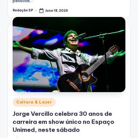
pessoas…
Redação SP
June 18, 2026
Posted
by
Posted
Cultura & Lazer
in
Jorge Vercillo celebra 30 anos de
carreira em show único no Espaço
Unimed, neste sábado