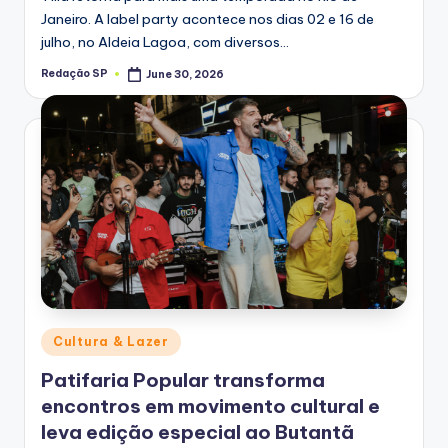
Janeiro. A label party acontece nos dias 02 e 16 de
julho, no Aldeia Lagoa, com diversos…
Redação SP
June 30, 2026
Posted
by
Posted
Cultura & Lazer
in
Patifaria Popular transforma
encontros em movimento cultural e
leva edição especial ao Butantã