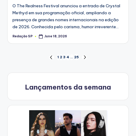
O The Realness Festival anunciou a entrada de Crystal
Methyd em sua programação oficial, ampliando a
presença de grandes nomes internacionais na edição
de 2026. Conhecida pelo carisma, humor irreverente…
Redação SP
June 18, 2026
Posted
by
Posts
1
2
3
4
…
25
PREVIOUS
NEXT
PAGE
PAGE
navigation
Lançamentos da semana