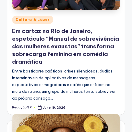
Posted
Cultura & Lazer
in
Em cartaz no Rio de Janeiro,
espetáculo “Manual de sobrevivência
das mulheres exaustas” transforma
sobrecarga feminina em comédia
dramática
Entre bastidores caóticos, crises silenciosas, áudios
intermináveis de aplicativos de mensagens,
expectativas esmagadoras e cafés que esfriam no
meio da rotina, um grupo de mulheres tenta sobreviver
ao próprio cansaço…
Redação SP
June 19, 2026
Posted
by