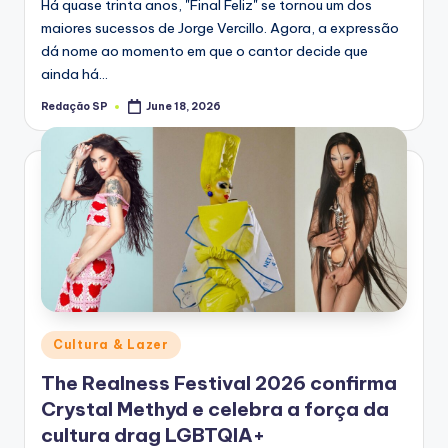
Há quase trinta anos, "Final Feliz" se tornou um dos
maiores sucessos de Jorge Vercillo. Agora, a expressão
dá nome ao momento em que o cantor decide que
ainda há…
Redação SP
June 18, 2026
Posted
by
Posted
Cultura & Lazer
in
The Realness Festival 2026 confirma
Crystal Methyd e celebra a força da
cultura drag LGBTQIA+