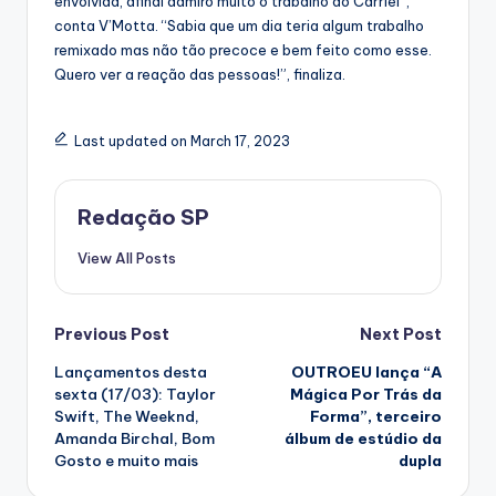
envolvida, afinal admiro muito o trabalho do Carriel”,
conta V’Motta. “Sabia que um dia teria algum trabalho
remixado mas não tão precoce e bem feito como esse.
Quero ver a reação das pessoas!”, finaliza.
Last updated on March 17, 2023
Redação SP
View All Posts
Post
Previous Post
Next Post
Lançamentos desta
OUTROEU lança “A
navigation
sexta (17/03): Taylor
Mágica Por Trás da
Swift, The Weeknd,
Forma”, terceiro
Amanda Birchal, Bom
álbum de estúdio da
Gosto e muito mais
dupla