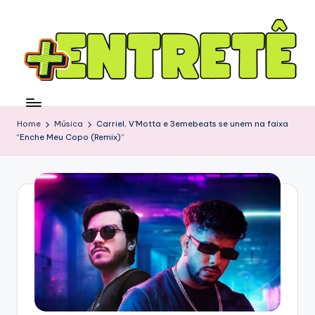
Home
Música
Carriel, V’Motta e 3emebeats se unem na faixa
“Enche Meu Copo (Remix)”