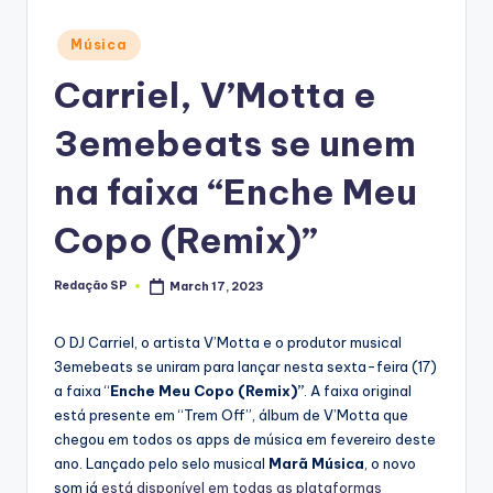
Posted
Música
in
Carriel, V’Motta e
3emebeats se unem
na faixa “Enche Meu
Copo (Remix)”
Redação SP
March 17, 2023
Posted
by
O DJ Carriel, o artista V’Motta e o produtor musical
3emebeats se uniram para lançar nesta sexta-feira (17)
a faixa “
Enche Meu Copo (Remix)”
. A faixa original
está presente em “Trem Off”, álbum de V’Motta que
chegou em todos os apps de música em fevereiro deste
ano. Lançado pelo selo musical
Marã Música
, o novo
som já
está disponível em todas as plataformas