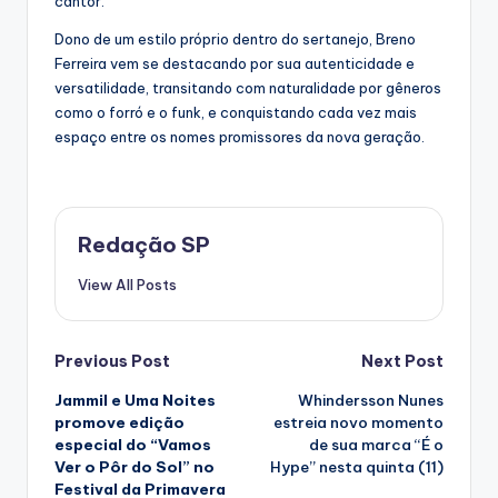
cantor.
Dono de um estilo próprio dentro do sertanejo, Breno
Ferreira vem se destacando por sua autenticidade e
versatilidade, transitando com naturalidade por gêneros
como o forró e o funk, e conquistando cada vez mais
espaço entre os nomes promissores da nova geração.
Redação SP
View All Posts
Post
Previous Post
Next Post
Jammil e Uma Noites
Whindersson Nunes
navigation
promove edição
estreia novo momento
especial do “Vamos
de sua marca “É o
Ver o Pôr do Sol” no
Hype” nesta quinta (11)
Festival da Primavera