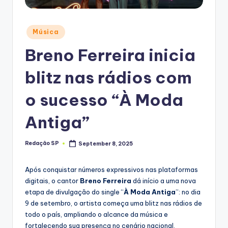
Posted
Música
in
Breno Ferreira inicia
blitz nas rádios com
o sucesso “À Moda
Antiga”
Redação SP
September 8, 2025
Posted
by
Após conquistar números expressivos nas plataformas
digitais, o cantor
Breno Ferreira
dá início a uma nova
etapa de divulgação do single “
À Moda Antiga
”: no dia
9 de setembro, o artista começa uma blitz nas rádios de
todo o país, ampliando o alcance da música e
fortalecendo sua presença no cenário nacional.