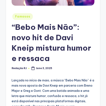
Posted
Famosos
in
“Bebo Mais Não”:
novo hit de Davi
Kneip mistura humor
e ressaca
Redação RJ
June 3, 2025
Posted
by
Lançada no início de maio, a música “Bebo Mais Não” é a
mais nova aposta de Davi Kneip em parceria com Breno
Major e Greg e Gont. Com uma batida animada e uma
letra que mistura humor, confusão e ressaca, o hit já
está disponível nas principais plataformas digitais,