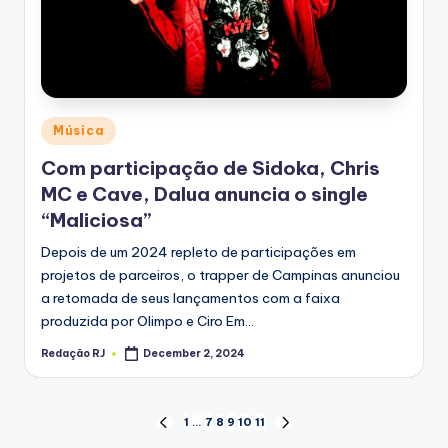
Posted
Música
in
Com participação de Sidoka, Chris
MC e Cave, Dalua anuncia o single
“Maliciosa”
Depois de um 2024 repleto de participações em
projetos de parceiros, o trapper de Campinas anunciou
a retomada de seus lançamentos com a faixa
produzida por Olimpo e Ciro Em…
Redação RJ
December 2, 2024
Posted
by
Posts
1
…
7
8
9
10
11
PREVIOUS
NEXT