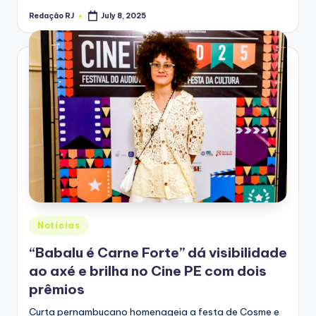
Redação RJ
July 8, 2025
Posted
by
Posted
Notícias
in
“Babalu é Carne Forte” dá visibilidade
ao axé e brilha no Cine PE com dois
prêmios
Curta pernambucano homenageia a festa de Cosme e