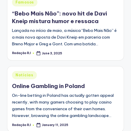
Posted
Famosos
in
“Bebo Mais Não”: novo hit de Davi
Kneip mistura humor e ressaca
Lançada no início de maio, a música “Bebo Mais Não” é
a mais nova aposta de Davi Kneip em parceria com
Breno Major e Greg e Gont. Com uma batida…
Redação RJ
June 3, 2025
Posted
by
Posted
Notícias
in
Online Gambling in Poland
On-line betting in Poland has actually gotten appeal
recently, with many gamers choosing to play casino
games from the convenience of their own homes.
However, browsing the online gambling landscape…
Redação RJ
January 11, 2025
Posted
by