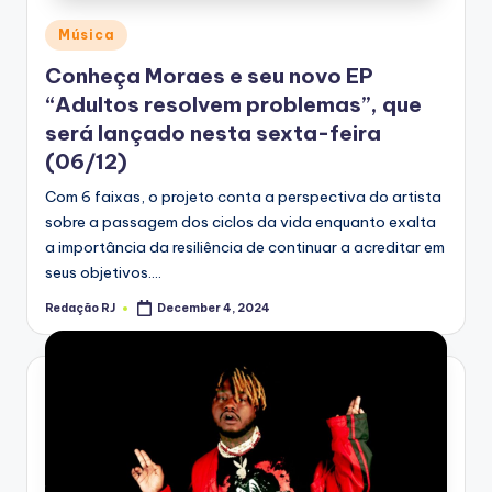
Posted
Música
in
Conheça Moraes e seu novo EP
“Adultos resolvem problemas”, que
será lançado nesta sexta-feira
(06/12)
Com 6 faixas, o projeto conta a perspectiva do artista
sobre a passagem dos ciclos da vida enquanto exalta
a importância da resiliência de continuar a acreditar em
seus objetivos.…
Redação RJ
December 4, 2024
Posted
by