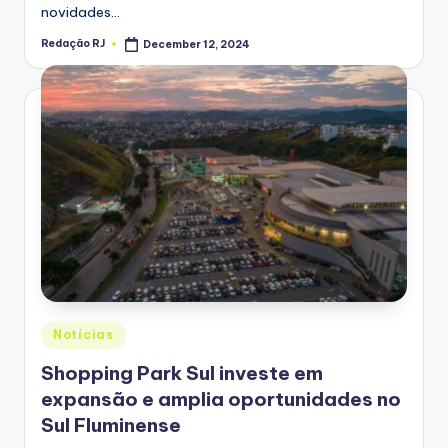
novidades…
Redação RJ
December 12, 2024
Posted
by
Posted
Notícias
in
Shopping Park Sul investe em
expansão e amplia oportunidades no
Sul Fluminense