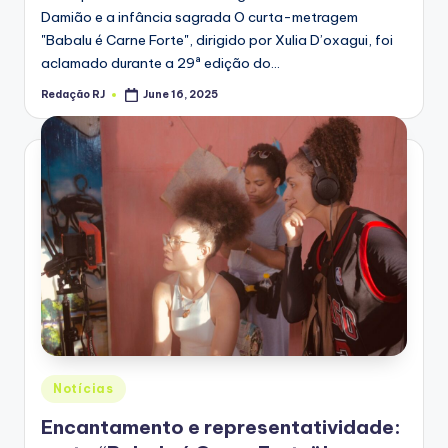
Damião e a infância sagrada O curta-metragem
"Babalu é Carne Forte", dirigido por Xulia D’oxagui, foi
aclamado durante a 29ª edição do…
Redação RJ
June 16, 2025
Posted
by
Posted
Notícias
in
Encantamento e representatividade: