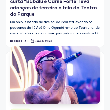
curta “Babalu é Carne Forte” leva
crianças de terreiro à tela do Teatro
do Parque
Um ônibus lotado de axé sai de Paulista levando os
pequenos do Ilê Asé Omo Ogundê rumo ao Teatro, onde
assistirão à estreia do filme que ajudaram a construir O…
Redação RJ
June 5, 2025
Posted
by