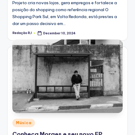
Projeto cria novas lojas, gera empregos e fortalece a
posição do shopping como referência regional O
Shopping Park Sul, em Volta Redonda, está prestes a
dar um passo decisivo em…
Redação RJ
December 10, 2024
Posted
by
Posted
Música
in
Conheça Moraes e seu novo EP