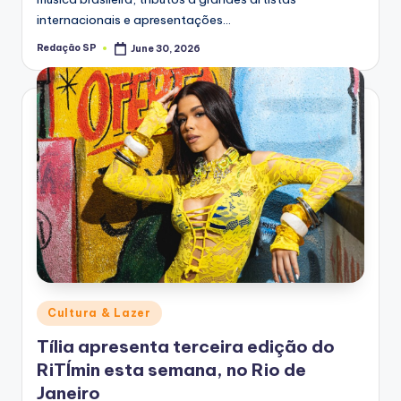
internacionais e apresentações…
Redação SP
June 30, 2026
Posted
by
Posted
Cultura & Lazer
in
Tília apresenta terceira edição do
RiTÍmin esta semana, no Rio de
Janeiro