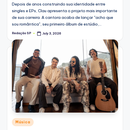
Depois de anos construindo sua identidade entre
singles e EPs, Clau apresenta o projeto mais importante
de sua carreira. A cantora acaba de lançar "acho que
sou romântica", seu primeiro álbum de estúdio,…
Redação SP
July 3, 2026
Posted
by
Posted
Música
in