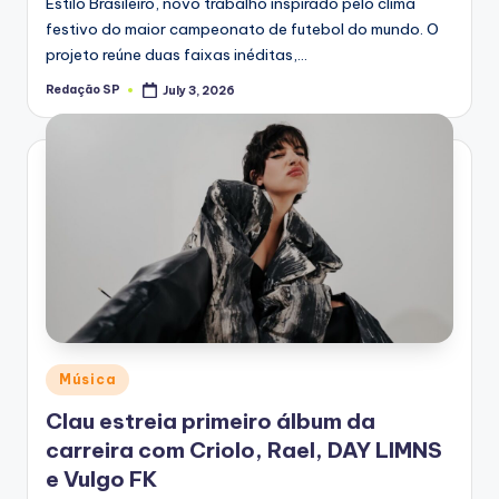
Estilo Brasileiro, novo trabalho inspirado pelo clima
festivo do maior campeonato de futebol do mundo. O
projeto reúne duas faixas inéditas,…
Redação SP
July 3, 2026
Posted
by
Posted
Música
in
Clau estreia primeiro álbum da
carreira com Criolo, Rael, DAY LIMNS
e Vulgo FK