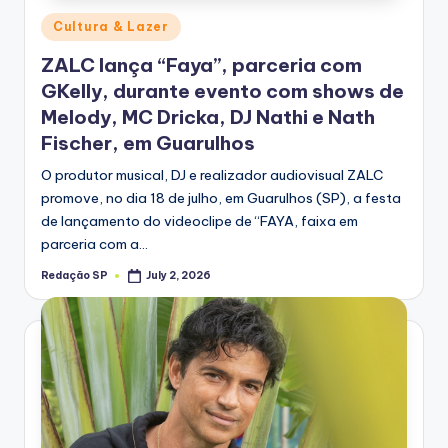
Posted
Cultura & Lazer
in
ZALC lança “Faya”, parceria com
GKelly, durante evento com shows de
Melody, MC Dricka, DJ Nathi e Nath
Fischer, em Guarulhos
O produtor musical, DJ e realizador audiovisual ZALC
promove, no dia 18 de julho, em Guarulhos (SP), a festa
de lançamento do videoclipe de “FAYA, faixa em
parceria com a…
Redação SP
July 2, 2026
Posted
by