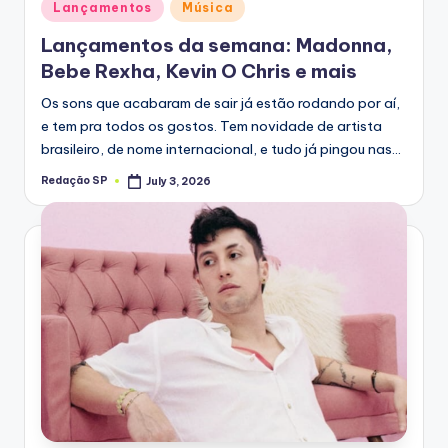
Posted
Lançamentos
Música
in
Lançamentos da semana: Madonna,
Bebe Rexha, Kevin O Chris e mais
Os sons que acabaram de sair já estão rodando por aí,
e tem pra todos os gostos. Tem novidade de artista
brasileiro, de nome internacional, e tudo já pingou nas…
Redação SP
July 3, 2026
Posted
by