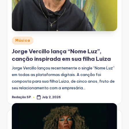
Posted
Música
in
Jorge Vercillo lança “Nome Luz”,
canção inspirada em sua filha Luiza
Jorge Vercillo lançou recentemente o single “Nome Luz”
em todas as plataformas digitais. A canção foi
composta para sua filha Luiza, de cinco anos, fruto de
seu relacionamento com a empresária…
Redação SP
July 2, 2026
Posted
by