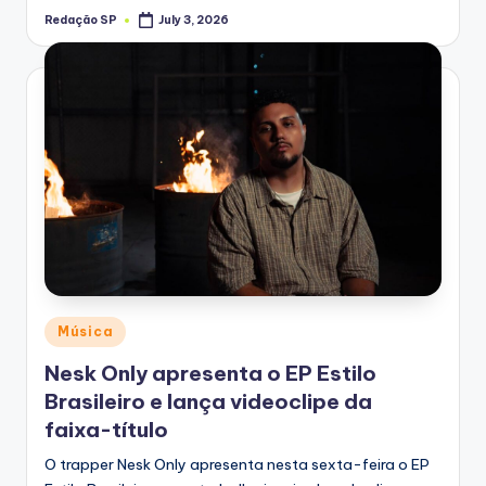
Redação SP
July 3, 2026
Posted
by
Posted
Música
in
Nesk Only apresenta o EP Estilo
Brasileiro e lança videoclipe da
faixa-título
O trapper Nesk Only apresenta nesta sexta-feira o EP