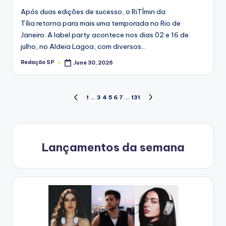
Após duas edições de sucesso, o RiTÍmin da
Tília retorna para mais uma temporada no Rio de
Janeiro. A label party acontece nos dias 02 e 16 de
julho, no Aldeia Lagoa, com diversos…
Redação SP
June 30, 2026
Posted
by
Posts
1
…
3
4
5
6
7
…
131
PREVIOUS
NEXT
PAGE
PAGE
navigation
Lançamentos da semana