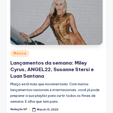
Posted
Música
in
Lançamentos da semana: Miley
Cyrus, ANGEL22, Susanne Stersi e
Luan Santana
Março está mais que movimentado. Com muitos
lançamentos nacionais e internacionais, você já pode
preparar a sua playlist para curtir todos os finais de
semana. E olha que tem para…
Redação SP
March 10, 2023
Posted