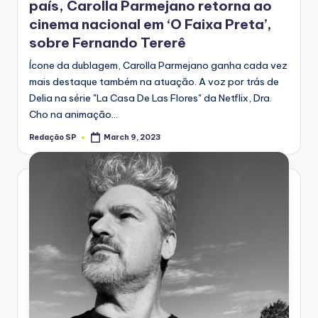
país, Carolla Parmejano retorna ao
cinema nacional em ‘O Faixa Preta’,
sobre Fernando Tererê
Ícone da dublagem, Carolla Parmejano ganha cada vez
mais destaque também na atuação. A voz por trás de
Delia na série "La Casa De Las Flores" da Netflix, Dra.
Cho na animação…
Redação SP
March 9, 2023
Posted
by