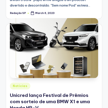
divertido e descontraído. "Sem nome Pod" estreia…
Redação SP
March 6, 2023
Posted
by
Posted
Notícias
in
Unicred lança Festival de Prêmios
com sorteio de uma BMW X1 e uma
Honda HR-V