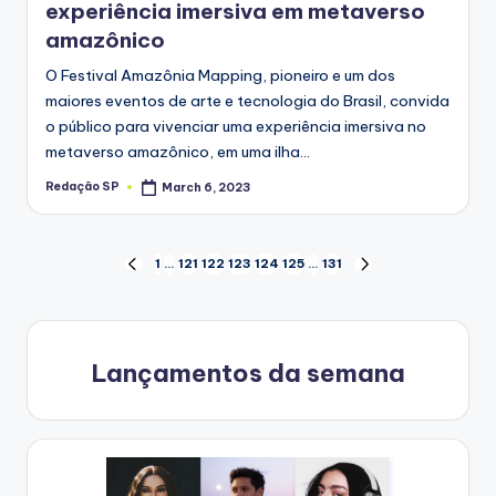
experiência imersiva em metaverso
amazônico
O Festival Amazônia Mapping, pioneiro e um dos
maiores eventos de arte e tecnologia do Brasil, convida
o público para vivenciar uma experiência imersiva no
metaverso amazônico, em uma ilha…
Redação SP
March 6, 2023
Posted
by
Posts
1
…
121
122
123
124
125
…
131
PREVIOUS
NEXT
PAGE
PAGE
navigation
Lançamentos da semana