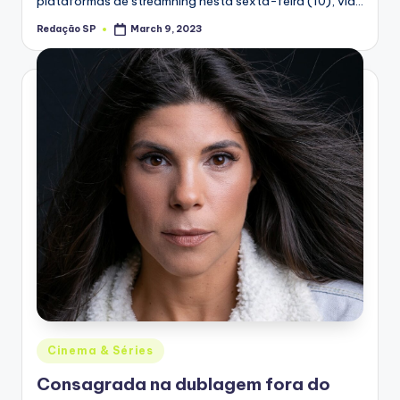
plataformas de streamning nesta sexta-feira (10), via…
Redação SP
March 9, 2023
Posted
by
Posted
Cinema & Séries
in
Consagrada na dublagem fora do