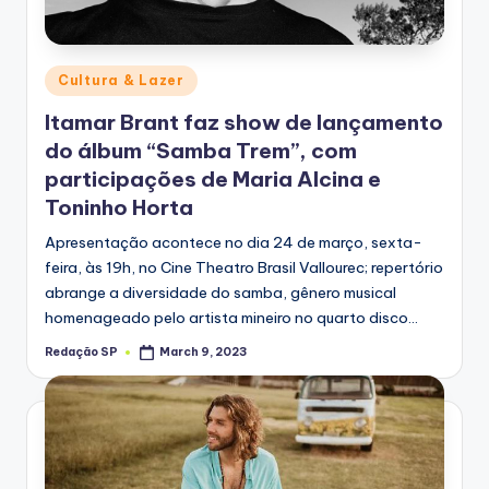
Posted
Cultura & Lazer
in
Itamar Brant faz show de lançamento
do álbum “Samba Trem”, com
participações de Maria Alcina e
Toninho Horta
Apresentação acontece no dia 24 de março, sexta-
feira, às 19h, no Cine Theatro Brasil Vallourec; repertório
abrange a diversidade do samba, gênero musical
homenageado pelo artista mineiro no quarto disco…
Redação SP
March 9, 2023
Posted
by