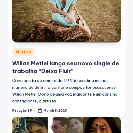
Posted
Música
in
Wilian Metlei lança seu novo single de
trabalho “Deixa Fluir”
Cancionista do amor e da fé! Não existiria melhor
maneira de definir o cantor e compositor osasquense
Wilian Metlei. Dono de uma voz marcante e um carisma
contagiante, o artista…
Redação SP
March 8, 2023
Posted
by