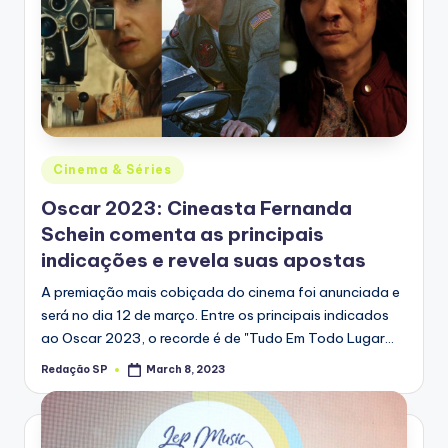
Posted
Cinema & Séries
in
Oscar 2023: Cineasta Fernanda
Schein comenta as principais
indicações e revela suas apostas
A premiação mais cobiçada do cinema foi anunciada e
será no dia 12 de março. Entre os principais indicados
ao Oscar 2023, o recorde é de "Tudo Em Todo Lugar…
Redação SP
March 8, 2023
Posted
by