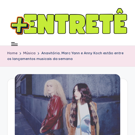
Home
Música
Anavitória, Marc Yann e Anny Koch estão entre
os lançamentos musicais da semana