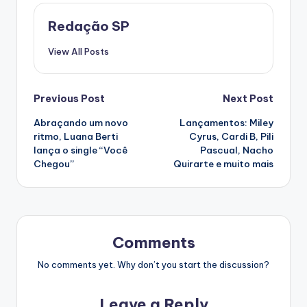
Redação SP
View All Posts
Post
Previous Post
Next Post
Abraçando um novo
Lançamentos: Miley
navigation
ritmo, Luana Berti
Cyrus, Cardi B, Pili
lança o single “Você
Pascual, Nacho
Chegou”
Quirarte e muito mais
Comments
No comments yet. Why don’t you start the discussion?
Leave a Reply