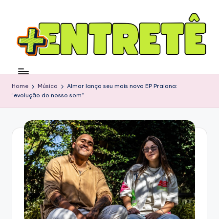
Home
Música
Almar lança seu mais novo EP Praiana:
“evolução do nosso som”