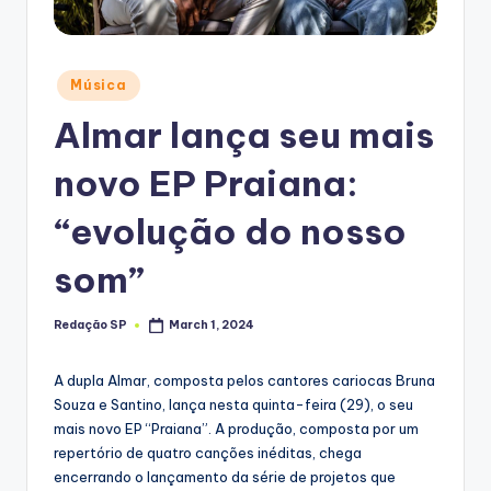
Posted
Música
in
Almar lança seu mais
novo EP Praiana:
“evolução do nosso
som”
Redação SP
March 1, 2024
Posted
by
A dupla Almar, composta pelos cantores cariocas Bruna
Souza e Santino, lança nesta quinta-feira (29), o seu
mais novo EP “Praiana”. A produção, composta por um
repertório de quatro canções inéditas, chega
encerrando o lançamento da série de projetos que